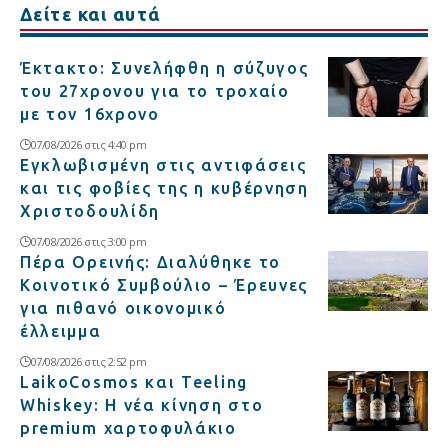
Δείτε και αυτά
Έκτακτο: Συνελήφθη η σύζυγος
του 27χρονου για το τροχαίο
με τον 16χρονο
07/08/2026 στις 4:40 pm
Εγκλωβισμένη στις αντιφάσεις
και τις φοβίες της η κυβέρνηση
Χριστοδουλίδη
07/08/2026 στις 3:00 pm
Πέρα Ορεινής: Διαλύθηκε το
Κοινοτικό Συμβούλιο – Έρευνες
για πιθανό οικονομικό
έλλειμμα
07/08/2026 στις 2:52 pm
LaikoCosmos και Teeling
Whiskey: Η νέα κίνηση στο
premium χαρτοφυλάκιο