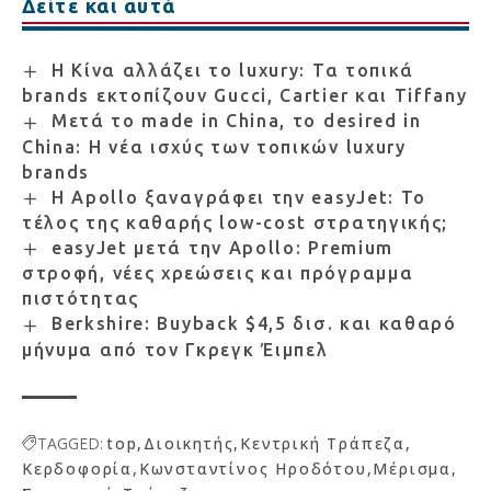
Δείτε και αυτά
Η Κίνα αλλάζει το luxury: Τα τοπικά
brands εκτοπίζουν Gucci, Cartier και Tiffany
Μετά το made in China, το desired in
China: Η νέα ισχύς των τοπικών luxury
brands
Η Apollo ξαναγράφει την easyJet: Το
τέλος της καθαρής low-cost στρατηγικής;
easyJet μετά την Apollo: Premium
στροφή, νέες χρεώσεις και πρόγραμμα
πιστότητας
Berkshire: Buyback $4,5 δισ. και καθαρό
μήνυμα από τον Γκρεγκ Έιμπελ
TAGGED:
top
Διοικητής
Κεντρική Τράπεζα
Κερδοφορία
Κωνσταντίνος Ηροδότου
Μέρισμα