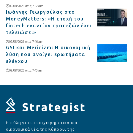
09/08/2026 στις 7:52 am
Ιωάννης Γεωργούλας στο
MoneyMatters: «Η εποχή του
fintech εναντίον τραπεζών έχει
τελειώσει»
09/08/2026 στις 7:46 am
GSI και Meridiam: Η οικονομική
λύση που ανοίγει ερωτήματα
ελέγχου
09/08/2026 στις 7:40 am
Η πύλη για τα επιχειρηματικά και
οικονομικά νέα της Κύπρου, της