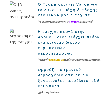
Ο Τραμπ δείχνει Vance για
το 2028 – Η μάχη διαδοχής
στο MAGA μόλις άρχισε
Γεωπολιτική
Διεθνή
ΗΠΑ
Πολιτική
Στρατηγική
Η easyJet περνά στην
Apollo: Ποιος ελέγχει πλέον
ένα κρίσιμο δίκτυο
ευρωπαϊκών
αερομεταφορών
Διεθνή
Επιχειρήσεις
Ευρώπη
Οικονομία
Στρατηγική
Ορμούζ: Το ιρανικό
νομοσχέδιο απειλεί να
ξανατινάξει πετρέλαιο, LNG
και ναύλα
Money Matters