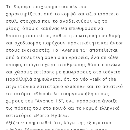
Το 8όροφο επιχειρηματικό κέντρο
χαρακτηρίζεται από το κομψό και αξιοπρόσεκτο
στυλ, στοιχεία που το αναδεικνύουν ως το
μέρος, όπου ο καθένας θα επιθυμούσε να
δραστηριοποιείται, καθώς η εσωτερική του δομή
και σχεδιασμός παρέχουν πρακτικότητα και άνεση
στους ενοικιαστές. Το “Avenue 15” αποτελείται
από 6 πολυτελή open plan γραφεία, ένα σε κάθε
όροφο, υπόγειο χώρο στάθμευσης δύο επιπέδων
και χώρους εστίασης με ημιωρόφους στο ισόγειο.
Παράλληλά σημειώνεται ότι το νέο «talk of the
city» ιταλικό εστιατόριο «Salone» και το ασιατικό
εστιατόριο «Shibui» λειτουργούν ήδη στους
χώρους του “Avenue 15”, ενώ πρόσφατα άνοιξε
τις πόρτες του στο κοινό και το κομψό ελληνικό
εστιατόριο «Porto Hydra».
Αξίζει να σημειωθεί ότι, λόγω της εξαιρετικά
υψηλής ζήτησης σε χώρους γραφείων προς