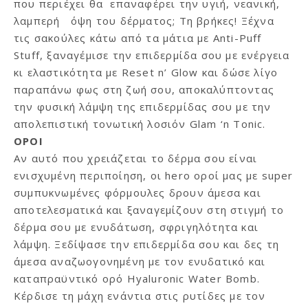
που περιέχει θα επαναφέρει την υγιή, νεανική,
λαμπερή όψη του δέρματος; Τη βρήκες! Ξέχνα
τις σακούλες κάτω από τα μάτια με Anti-Puff
Stuff, ξαναγέμισε την επιδερμίδα σου με ενέργεια
κι ελαστικότητα με Reset n’ Glow και δώσε λίγο
παραπάνω φως στη ζωή σου, αποκαλύπτοντας
την φυσική λάμψη της επιδερμίδας σου με την
απολεπιστική τονωτική λοσιόν Glam ‘n Tonic.
ΟΡΟΙ
Αν αυτό που χρειάζεται το δέρμα σου είναι
ενισχυμένη περιποίηση, οι hero oροί μας με super
συμπυκνωμένες φόρμουλες δρουν άμεσα και
αποτελεσματικά και ξαναγεμίζουν στη στιγμή το
δέρμα σου με ενυδάτωση, σφριγηλότητα και
λάμψη. Ξεδίψασε την επιδερμίδα σου και δες τη
άμεσα αναζωογονημένη με τον ενυδατικό και
καταπραϋντικό ορό Hyaluronic Water Bomb.
Κέρδισε τη μάχη ενάντια στις ρυτίδες με τον