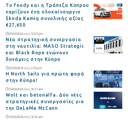
Το foody και η Τράπεζα Κύπρου
χαρίζουν ένα ολοκαίνουργιο
Škoda Kamiq συνολικής αξίας
€27,650
29/06/2026 στις 12:03 pm
Νέα στρατηγική συνεργασία
στη ναυτιλία: MASO Strategic
και Black Rope ενώνουν
δυνάμεις στην Κύπρο
22/06/2026 στις 3:55 pm
Η North Sails για πρώτη φορά
στην Κύπρο!
16/06/2026 στις 10:21 am
Wolt και betonalfa. Δύο νέες
στρατηγικές συνεργασίες για
την DeLeMa McCann
15/06/2026 στις 10:52 am