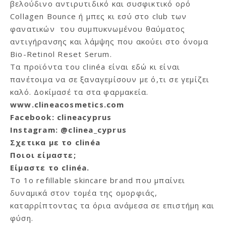
βελούδινο αντιρυτιδικό και συσφικτικό ορό
Collagen Bounce ή μπες κι εσύ στο club των
φανατικών του συμπυκνωμένου θαύματος
αντιγήρανσης και λάμψης που ακούει στο όνομα
Bio-Retinol Reset Serum.
Τα προϊόντα του clinéa είναι εδώ κι είναι
πανέτοιμα να σε ξαναγεμίσουν με ό,τι σε γεμίζει
καλό. Δοκίμασέ τα στα φαρμακεία.
www.clineacosmetics.com
Facebook: clineacyprus
Instagram: @clinea_cyprus
Σχετικα με το clin
éa
Ποιοι είμαστε;
Είμαστε το clin
é
a.
Το 1ο refillable skincare brand που μπαίνει
δυναμικά στον τομέα της ομορφιάς,
καταρρίπτοντας τα όρια ανάμεσα σε επιστήμη και
φύση.