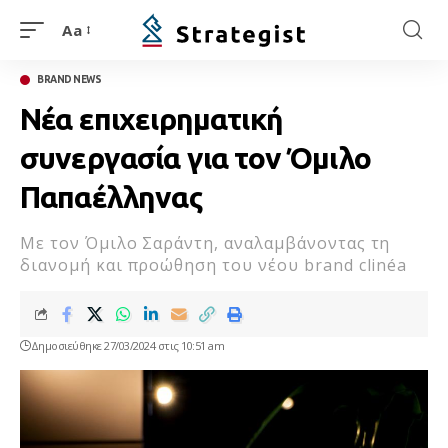
Aa
BRAND NEWS
Νέα επιχειρηματική
συνεργασία για τον Όμιλο
Παπαέλληνας
Με τον Όμιλο Σαράντη, αναλαμβάνοντας τη
διανομή και προώθηση του νέου brand clinéa
Δημοσιεύθηκε 27/03/2024 στις 10:51 am