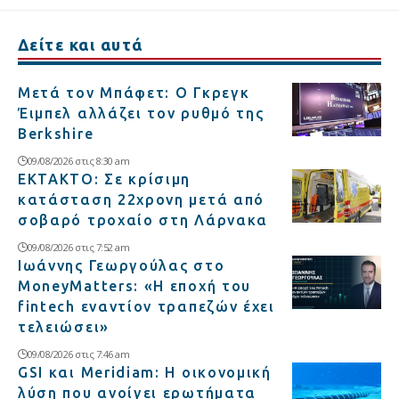
Δείτε και αυτά
Μετά τον Μπάφετ: Ο Γκρεγκ
Έιμπελ αλλάζει τον ρυθμό της
Berkshire
09/08/2026 στις 8:30 am
ΕΚΤΑΚΤΟ: Σε κρίσιμη
κατάσταση 22χρονη μετά από
σοβαρό τροχαίο στη Λάρνακα
09/08/2026 στις 7:52 am
Ιωάννης Γεωργούλας στο
MoneyMatters: «Η εποχή του
fintech εναντίον τραπεζών έχει
τελειώσει»
09/08/2026 στις 7:46 am
GSI και Meridiam: Η οικονομική
λύση που ανοίγει ερωτήματα