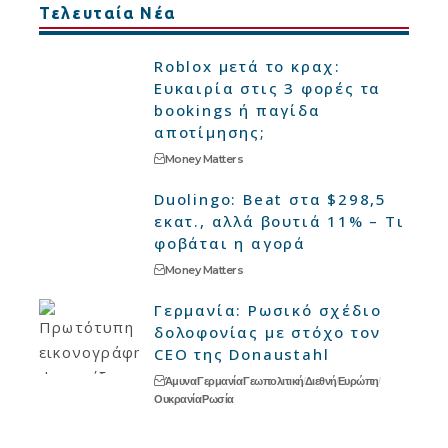
Τελευταία Νέα
Roblox μετά το κραχ:
Ευκαιρία στις 3 φορές τα
bookings ή παγίδα
αποτίμησης;
Money Matters
Duolingo: Beat στα $298,5
εκατ., αλλά βουτιά 11% – Τι
φοβάται η αγορά
Money Matters
Γερμανία: Ρωσικό σχέδιο
δολοφονίας με στόχο τον
CEO της Donaustahl
Άμυνα
Γερμανία
Γεωπολιτική
Διεθνή
Ευρώπη
Ουκρανία
Ρωσία