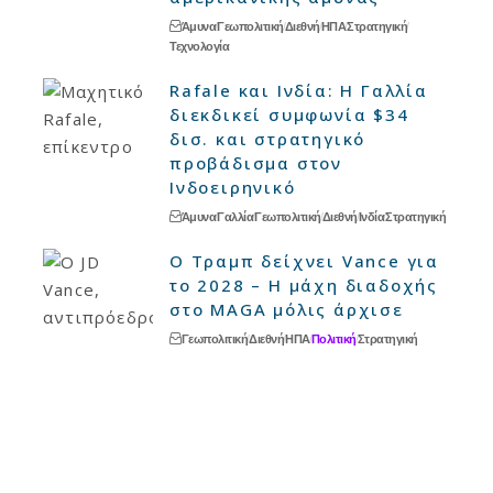
Άμυνα
Γεωπολιτική
Διεθνή
ΗΠΑ
Στρατηγική
Τεχνολογία
Rafale και Ινδία: Η Γαλλία
διεκδικεί συμφωνία $34
δισ. και στρατηγικό
προβάδισμα στον
Ινδοειρηνικό
Άμυνα
Γαλλία
Γεωπολιτική
Διεθνή
Ινδία
Στρατηγική
Ο Τραμπ δείχνει Vance για
το 2028 – Η μάχη διαδοχής
στο MAGA μόλις άρχισε
Γεωπολιτική
Διεθνή
ΗΠΑ
Πολιτική
Στρατηγική