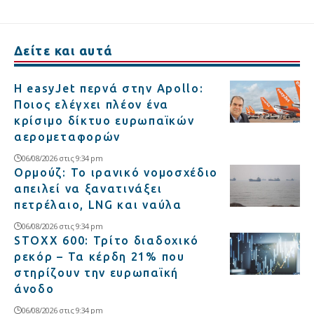
Δείτε και αυτά
Η easyJet περνά στην Apollo:
Ποιος ελέγχει πλέον ένα
κρίσιμο δίκτυο ευρωπαϊκών
αερομεταφορών
06/08/2026 στις 9:34 pm
Ορμούζ: Το ιρανικό νομοσχέδιο
απειλεί να ξανατινάξει
πετρέλαιο, LNG και ναύλα
06/08/2026 στις 9:34 pm
STOXX 600: Τρίτο διαδοχικό
ρεκόρ – Τα κέρδη 21% που
στηρίζουν την ευρωπαϊκή
άνοδο
06/08/2026 στις 9:34 pm