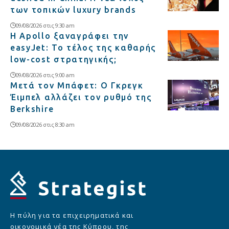
των τοπικών luxury brands
09/08/2026 στις 9:30 am
Η Apollo ξαναγράφει την
easyJet: Το τέλος της καθαρής
low-cost στρατηγικής;
09/08/2026 στις 9:00 am
Μετά τον Μπάφετ: Ο Γκρεγκ
Έιμπελ αλλάζει τον ρυθμό της
Berkshire
09/08/2026 στις 8:30 am
Η πύλη για τα επιχειρηματικά και
οικονομικά νέα της Κύπρου, της