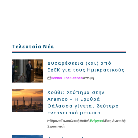
Τελευταία Νέα
Δυσαρέσκεια (και) από
ΕΔΕΚ για τους Ημικρατικούς
Behind The Scenes
Άποψη
Χούθι: Χτύπημα στην
Aramco – Η Ερυθρά
Θάλασσα γίνεται δεύτερο
ενεργειακό μέτωπο
Άμυνα
Γεωπολιτική
Διεθνή
Ενέργεια
Μέση Ανατολή
Στρατηγική