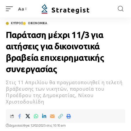
Aa
ΚΥΠΡΟΣ
ΟΙΚΟΝΟΜΙΚΑ
Παράταση μέχρι 11/3 για
αιτήσεις για δικοινοτικά
βραβεία επιχειρηματικής
συνεργασίας
Στις 11 Απριλίου θα πραγματοποιηθεί η τελετή
βράβευσης των νικητών, παρουσία του
Προέδρου της Δημοκρατίας, Νίκου
Χριστοδουλίδη
Δημοσιεύθηκε 12/02/2025 στις 10:10 am