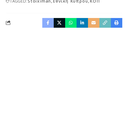
TAGGED:
Stoiximan
Εθνική Κύπρου
ΚΟΠ