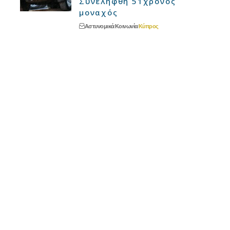
Συνελήφθη 51χρονος
μοναχός
Αστυνομικά
Κοινωνία
Κύπρος