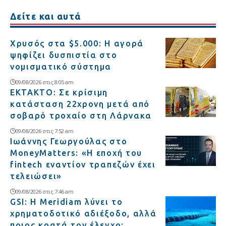
Δείτε και αυτά
Χρυσός στα $5.000: Η αγορά
ψηφίζει δυσπιστία στο
νομισματικό σύστημα
09/08/2026 στις 8:05 am
ΕΚΤΑΚΤΟ: Σε κρίσιμη
κατάσταση 22χρονη μετά από
σοβαρό τροχαίο στη Λάρνακα
09/08/2026 στις 7:52 am
Ιωάννης Γεωργούλας στο
MoneyMatters: «Η εποχή του
fintech εναντίον τραπεζών έχει
τελειώσει»
09/08/2026 στις 7:46 am
GSI: Η Meridiam λύνει το
χρηματοδοτικό αδιέξοδο, αλλά
ποιος κρατά τον έλεγχο;