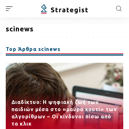
scinews
Top Άρθρα scinews
Διαδίκτυο: Η ψηφιακή ζωή των
παιδιών μέσα στο «μαύρο κουτί» των
αλγορίθμων – Οι κίνδυνοι πίσω από
τα κλικ