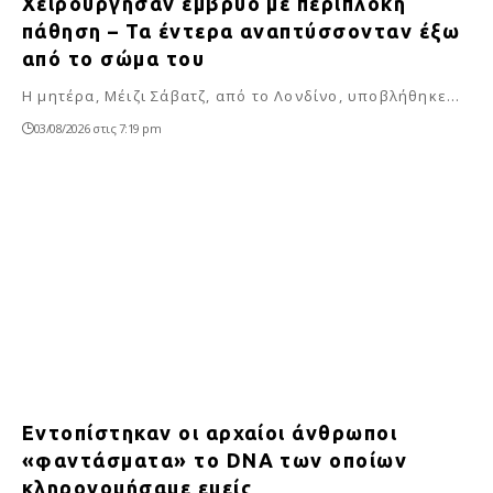
Χειρούργησαν έμβρυο με περίπλοκη
πάθηση – Τα έντερα αναπτύσσονταν έξω
από το σώμα του
Η μητέρα, Μέιζι Σάβατζ, από το Λονδίνο, υποβλήθηκε…
03/08/2026 στις 7:19 pm
Εντοπίστηκαν οι αρχαίοι άνθρωποι
«φαντάσματα» το DNA των οποίων
κληρονομήσαμε εμείς