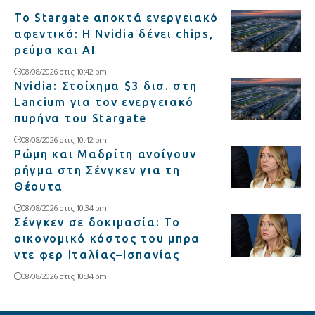
Το Stargate αποκτά ενεργειακό
αφεντικό: Η Nvidia δένει chips,
ρεύμα και AI
08/08/2026 στις 10:42 pm
Nvidia: Στοίχημα $3 δισ. στη
Lancium για τον ενεργειακό
πυρήνα του Stargate
08/08/2026 στις 10:42 pm
Ρώμη και Μαδρίτη ανοίγουν
ρήγμα στη Σένγκεν για τη
Θέουτα
08/08/2026 στις 10:34 pm
Σένγκεν σε δοκιμασία: Το
οικονομικό κόστος του μπρα
ντε φερ Ιταλίας–Ισπανίας
08/08/2026 στις 10:34 pm