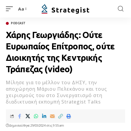
Aa
PODCAST
Χάρης Γεωργιάδης: Ούτε
Ευρωπαίος Επίτροπος, ούτε
Διοικητής της Κεντρικής
Τράπεζας (video)
Mίλησε για το μέλλον του ΔΗΣΥ, την
αποχώρηση Μάριου Πελεκάνου και τους
χειρισμούς του στο Συνεργατισμό στη
διαδικτυακή εκπομπή Strategist Talks
Δημοσιεύθηκε 29/03/2024 στις 9:55 am