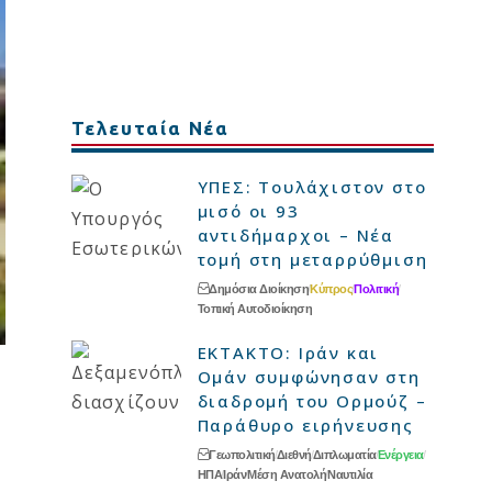
Τελευταία Νέα
ΥΠΕΣ: Τουλάχιστον στο
μισό οι 93
αντιδήμαρχοι – Νέα
τομή στη μεταρρύθμιση
Δημόσια Διοίκηση
Κύπρος
Πολιτική
Τοπική Αυτοδιοίκηση
ΕΚΤΑΚΤΟ: Ιράν και
Ομάν συμφώνησαν στη
διαδρομή του Ορμούζ –
Παράθυρο ειρήνευσης
Γεωπολιτική
Διεθνή
Διπλωματία
Ενέργεια
ΗΠΑ
Ιράν
Μέση Ανατολή
Ναυτιλία