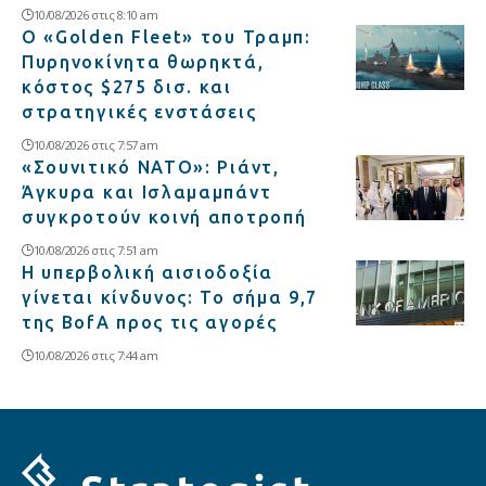
10/08/2026 στις 8:10 am
Ο «Golden Fleet» του Τραμπ:
Πυρηνοκίνητα θωρηκτά,
κόστος $275 δισ. και
στρατηγικές ενστάσεις
10/08/2026 στις 7:57 am
«Σουνιτικό ΝΑΤΟ»: Ριάντ,
Άγκυρα και Ισλαμαμπάντ
συγκροτούν κοινή αποτροπή
10/08/2026 στις 7:51 am
Η υπερβολική αισιοδοξία
γίνεται κίνδυνος: Το σήμα 9,7
της BofA προς τις αγορές
10/08/2026 στις 7:44 am