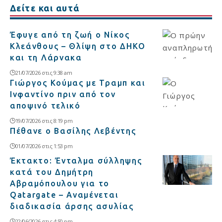
Δείτε και αυτά
Έφυγε από τη ζωή ο Νίκος
Κλεάνθους – Θλίψη στο ΔΗΚΟ
και τη Λάρνακα
21/07/2026 στις 9:38 am
Γιώργος Κούμας με Τραμπ και
Ινφαντίνο πριν από τον
αποψινό τελικό
19/07/2026 στις 8:19 pm
Πέθανε ο Βασίλης Λεβέντης
01/07/2026 στις 1:53 pm
Έκτακτο: Ένταλμα σύλληψης
κατά του Δημήτρη
Αβραμόπουλου για το
Qatargate – Αναμένεται
διαδικασία άρσης ασυλίας
22/06/2026 στις 4:50 pm