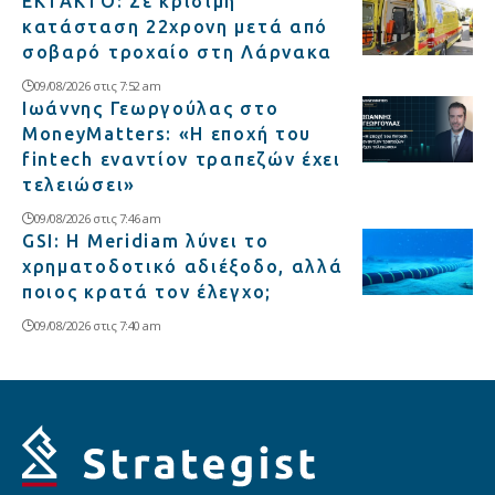
ΕΚΤΑΚΤΟ: Σε κρίσιμη
κατάσταση 22χρονη μετά από
σοβαρό τροχαίο στη Λάρνακα
09/08/2026 στις 7:52 am
Ιωάννης Γεωργούλας στο
MoneyMatters: «Η εποχή του
fintech εναντίον τραπεζών έχει
τελειώσει»
09/08/2026 στις 7:46 am
GSI: Η Meridiam λύνει το
χρηματοδοτικό αδιέξοδο, αλλά
ποιος κρατά τον έλεγχο;
09/08/2026 στις 7:40 am