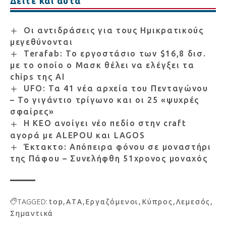
Δείτε και αυτά
Οι αντιδράσεις για τους Ημικρατικούς
μεγεθύνονται
Terafab: Το εργοστάσιο των $16,8 δισ.
με το οποίο ο Μασκ θέλει να ελέγξει τα
chips της AI
UFO: Τα 41 νέα αρχεία του Πενταγώνου
– Το γιγάντιο τρίγωνο και οι 25 «ψυχρές
σφαίρες»
Η ΚΕΟ ανοίγει νέο πεδίο στην craft
αγορά με ALEPOU και LAGOS
Έκτακτο: Απόπειρα φόνου σε μοναστήρι
της Πάφου – Συνελήφθη 51χρονος μοναχός
TAGGED:
top
ΑΤΑ
Εργαζόμενοι
Κύπρος
Λεμεσός
Σημαντικά