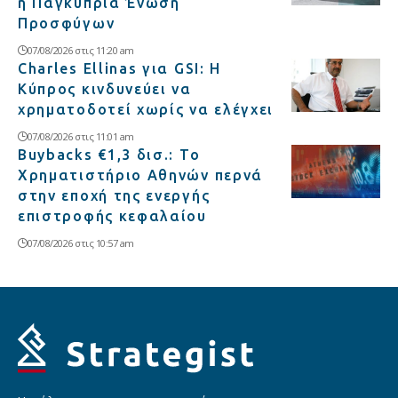
η Παγκύπρια Ένωση
Προσφύγων
07/08/2026 στις 11:20 am
Charles Ellinas για GSI: Η
Κύπρος κινδυνεύει να
χρηματοδοτεί χωρίς να ελέγχει
07/08/2026 στις 11:01 am
Buybacks €1,3 δισ.: Το
Χρηματιστήριο Αθηνών περνά
στην εποχή της ενεργής
επιστροφής κεφαλαίου
07/08/2026 στις 10:57 am