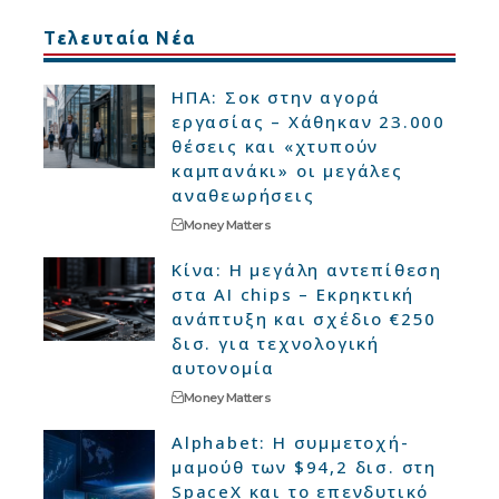
Τελευταία Νέα
ΗΠΑ: Σοκ στην αγορά
εργασίας – Χάθηκαν 23.000
θέσεις και «χτυπούν
καμπανάκι» οι μεγάλες
αναθεωρήσεις
Money Matters
Κίνα: Η μεγάλη αντεπίθεση
στα AI chips – Εκρηκτική
ανάπτυξη και σχέδιο €250
δισ. για τεχνολογική
αυτονομία
Money Matters
Alphabet: Η συμμετοχή-
μαμούθ των $94,2 δισ. στη
SpaceX και το επενδυτικό