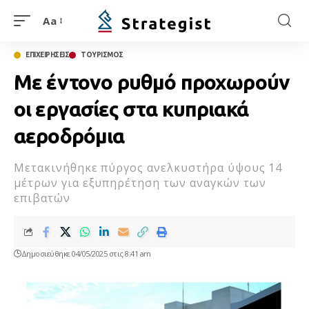
Aa
ΕΠΙΧΕΙΡΗΣΕΙΣ
ΤΟΥΡΙΣΜΟΣ
Με έντονο ρυθμό προχωρούν
οι εργασίες στα κυπριακά
αεροδρόμια
Μετακινήθηκε πύργος ανελκυστήρα ύψους 14
μέτρων για εξυπηρέτηση των αναγκών των
επιβατών
Δημοσιεύθηκε 04/05/2025 στις 8:41 am