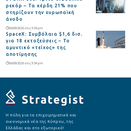
ρεκόρ – Τα κέρδη 21% που
στηρίζουν την ευρωπαϊκή
άνοδο
06/08/2026 στις 9:34 pm
SpaceX: Συμβόλαια $1,6 δισ.
για 18 εκτοξεύσεις – Το
αμυντικό «τείχος» της
αποτίμησης
06/08/2026 στις 9:34 pm
Η πύλη για τα επιχειρηματικά και
οικονομικά νέα της Κύπρου, της
Ελλάδας και στο εξωτερικό!