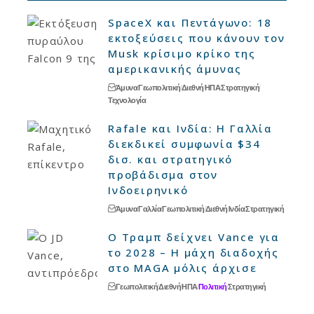
SpaceX και Πεντάγωνο: 18
εκτοξεύσεις που κάνουν τον
Musk κρίσιμο κρίκο της
αμερικανικής άμυνας
Άμυνα
Γεωπολιτική
Διεθνή
ΗΠΑ
Στρατηγική
Τεχνολογία
Rafale και Ινδία: Η Γαλλία
διεκδικεί συμφωνία $34
δισ. και στρατηγικό
προβάδισμα στον
Ινδοειρηνικό
Άμυνα
Γαλλία
Γεωπολιτική
Διεθνή
Ινδία
Στρατηγική
Ο Τραμπ δείχνει Vance για
το 2028 – Η μάχη διαδοχής
στο MAGA μόλις άρχισε
Γεωπολιτική
Διεθνή
ΗΠΑ
Πολιτική
Στρατηγική