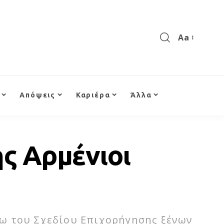
Aa
Απόψεις
Καριέρα
Άλλα
ς Αρμένιοι
σω του Σχεδίου Επιχορήγησης ξένων