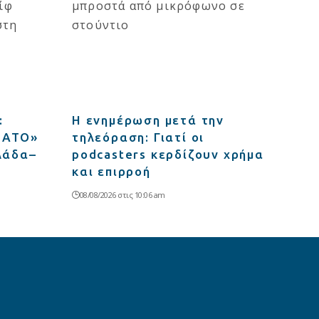
:
Η ενημέρωση μετά την
 ΝΑΤΟ»
τηλεόραση: Γιατί οι
λλάδα–
podcasters κερδίζουν χρήμα
και επιρροή
08/08/2026 στις 10:06 am