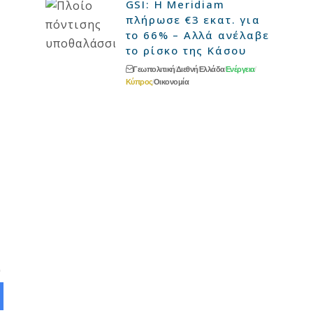
GSI: Η Meridiam
πλήρωσε €3 εκατ. για
το 66% – Αλλά ανέλαβε
το ρίσκο της Κάσου
Γεωπολιτική
Διεθνή
Ελλάδα
Ενέργεια
Κύπρος
Οικονομία