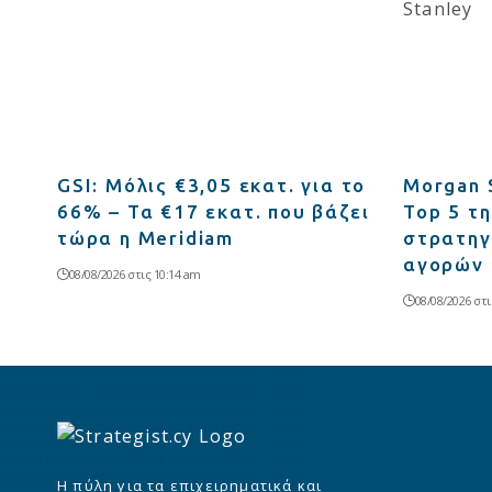
GSI: Μόλις €3,05 εκατ. για το
Morgan 
66% – Τα €17 εκατ. που βάζει
Top 5 τ
τώρα η Meridiam
στρατηγ
αγορών
08/08/2026 στις 10:14 am
08/08/2026 στι
Η πύλη για τα επιχειρηματικά και