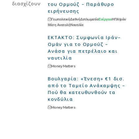
του Ορμούζ – Παράθυρο
ειρήνευσης
Γεωπολιτική
Διεθνή
Διπλωματία
Ενέργεια
ΗΠΑ
Ιράν
Μέση Ανατολή
Ναυτιλία
ΕΚΤΑΚΤΟ: Συμφωνία Ιράν–
Ομάν για το Ορμούζ –
Ανάσα για πετρέλαιο και
ναυτιλία
Money Matters
Βουλγαρία: «Ένεση» €1 δισ.
από το Ταμείο Ανάκαμψης –
Πού θα κατευθυνθούν τα
κονδύλια
Money Matters