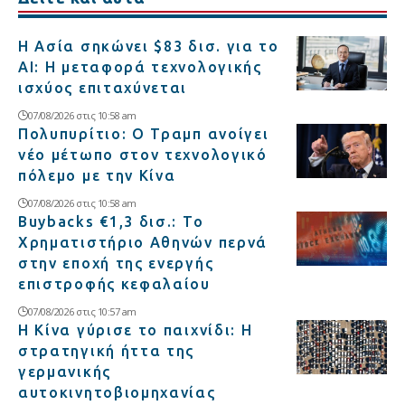
Η Ασία σηκώνει $83 δισ. για το
AI: Η μεταφορά τεχνολογικής
ισχύος επιταχύνεται
07/08/2026 στις 10:58 am
Πολυπυρίτιο: Ο Τραμπ ανοίγει
νέο μέτωπο στον τεχνολογικό
πόλεμο με την Κίνα
07/08/2026 στις 10:58 am
Buybacks €1,3 δισ.: Το
Χρηματιστήριο Αθηνών περνά
στην εποχή της ενεργής
επιστροφής κεφαλαίου
07/08/2026 στις 10:57 am
Η Κίνα γύρισε το παιχνίδι: Η
στρατηγική ήττα της
γερμανικής
αυτοκινητοβιομηχανίας