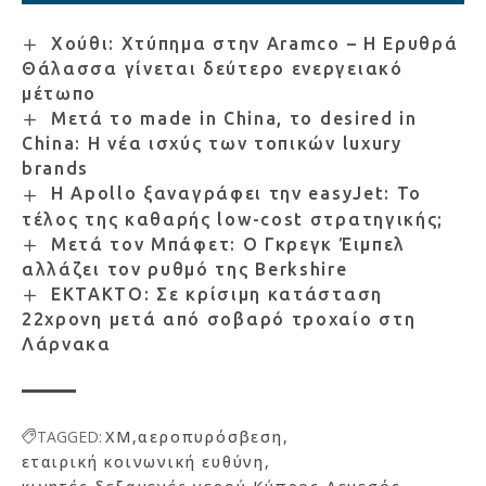
Χούθι: Χτύπημα στην Aramco – Η Ερυθρά
Θάλασσα γίνεται δεύτερο ενεργειακό
μέτωπο
Μετά το made in China, το desired in
China: Η νέα ισχύς των τοπικών luxury
brands
Η Apollo ξαναγράφει την easyJet: Το
τέλος της καθαρής low-cost στρατηγικής;
Μετά τον Μπάφετ: Ο Γκρεγκ Έιμπελ
αλλάζει τον ρυθμό της Berkshire
ΕΚΤΑΚΤΟ: Σε κρίσιμη κατάσταση
22χρονη μετά από σοβαρό τροχαίο στη
Λάρνακα
TAGGED:
XM
αεροπυρόσβεση
εταιρική κοινωνική ευθύνη