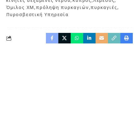
κινητές δεξαμενές νερού
Κύπρος
Λεμεσός
Όμιλος XM
πρόληψη πυρκαγιών
πυρκαγιές
Πυροσβεστική Υπηρεσία