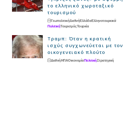
το ελληνικό χωροταξικό
τουρισμού
Γεωπολιτική
Διεθνή
Ελλάδα
Ελληνοτουρκικά
Πολιτική
Τουρισμός
Τουρκία
Τραμπ: Όταν η κρατική
ισχύς συγχωνεύεται με τον
οικογενειακό πλούτο
Διεθνή
ΗΠΑ
Οικονομία
Πολιτική
Στρατηγική