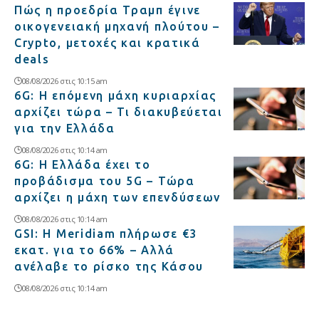
Πώς η προεδρία Τραμπ έγινε
οικογενειακή μηχανή πλούτου –
Crypto, μετοχές και κρατικά
deals
08/08/2026 στις 10:15 am
6G: Η επόμενη μάχη κυριαρχίας
αρχίζει τώρα – Τι διακυβεύεται
για την Ελλάδα
08/08/2026 στις 10:14 am
6G: Η Ελλάδα έχει το
προβάδισμα του 5G – Τώρα
αρχίζει η μάχη των επενδύσεων
08/08/2026 στις 10:14 am
GSI: Η Meridiam πλήρωσε €3
εκατ. για το 66% – Αλλά
ανέλαβε το ρίσκο της Κάσου
08/08/2026 στις 10:14 am