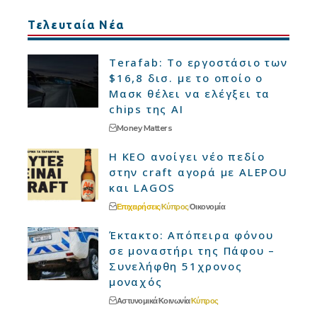
Τελευταία Νέα
Terafab: Το εργοστάσιο των
$16,8 δισ. με το οποίο ο
Μασκ θέλει να ελέγξει τα
chips της AI
Money Matters
Η ΚΕΟ ανοίγει νέο πεδίο
στην craft αγορά με ALEPOU
και LAGOS
Επιχειρήσεις
Κύπρος
Οικονομία
Έκτακτο: Απόπειρα φόνου
σε μοναστήρι της Πάφου –
Συνελήφθη 51χρονος
μοναχός
Αστυνομικά
Κοινωνία
Κύπρος