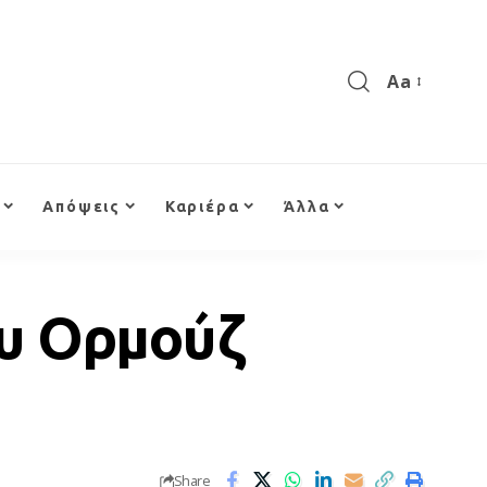
Aa
Απόψεις
Καριέρα
Άλλα
ου Ορμούζ
Share