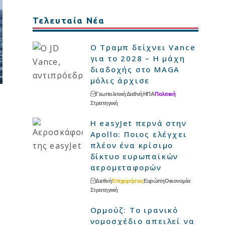
Τελευταία Νέα
Ο Τραμπ δείχνει Vance
για το 2028 – Η μάχη
διαδοχής στο MAGA
μόλις άρχισε
Γεωπολιτική
Διεθνή
ΗΠΑ
Πολιτική
Στρατηγική
Η easyJet περνά στην
Apollo: Ποιος ελέγχει
πλέον ένα κρίσιμο
δίκτυο ευρωπαϊκών
αερομεταφορών
Διεθνή
Επιχειρήσεις
Ευρώπη
Οικονομία
Στρατηγική
Ορμούζ: Το ιρανικό
νομοσχέδιο απειλεί να