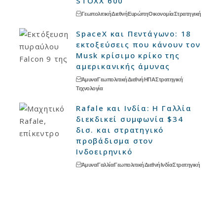
STOXX 600
Γεωπολιτική
Διεθνή
Ευρώπη
Οικονομία
Στρατηγική
SpaceX και Πεντάγωνο: 18
εκτοξεύσεις που κάνουν τον
Musk κρίσιμο κρίκο της
αμερικανικής άμυνας
Άμυνα
Γεωπολιτική
Διεθνή
ΗΠΑ
Στρατηγική
Τεχνολογία
Rafale και Ινδία: Η Γαλλία
διεκδικεί συμφωνία $34
δισ. και στρατηγικό
προβάδισμα στον
Ινδοειρηνικό
Άμυνα
Γαλλία
Γεωπολιτική
Διεθνή
Ινδία
Στρατηγική