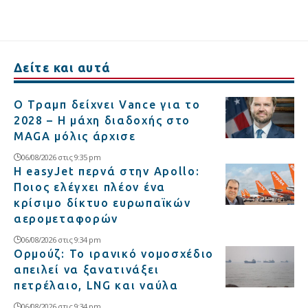
Δείτε και αυτά
Ο Τραμπ δείχνει Vance για το
2028 – Η μάχη διαδοχής στο
MAGA μόλις άρχισε
06/08/2026 στις 9:35 pm
Η easyJet περνά στην Apollo:
Ποιος ελέγχει πλέον ένα
κρίσιμο δίκτυο ευρωπαϊκών
αερομεταφορών
06/08/2026 στις 9:34 pm
Ορμούζ: Το ιρανικό νομοσχέδιο
απειλεί να ξανατινάξει
πετρέλαιο, LNG και ναύλα
06/08/2026 στις 9:34 pm