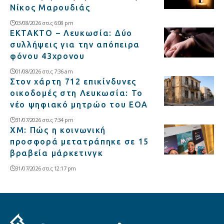
Νίκος Μαρουδιάς
03/08/2026 στις 6:08 pm
ΕΚΤΑΚΤΟ – Λευκωσία: Δύο
συλλήψεις για την απόπειρα
φόνου 43χρονου
01/08/2026 στις 7:36 am
Στον χάρτη 712 επικίνδυνες
οικοδομές στη Λευκωσία: Το
νέο ψηφιακό μητρώο του ΕΟΑ
31/07/2026 στις 7:34 pm
XM: Πώς η κοινωνική
προσφορά μετατράπηκε σε 15
βραβεία μάρκετινγκ
31/07/2026 στις 12:17 pm