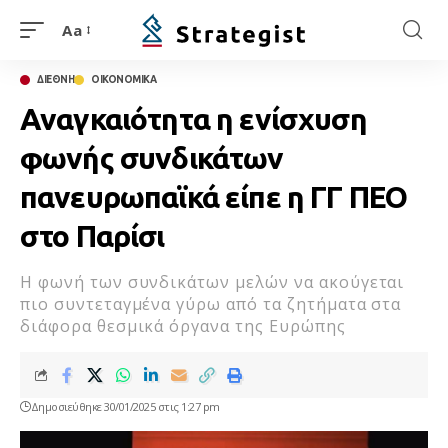
Aa
ΔΙΕΘΝΗ
ΟΙΚΟΝΟΜΙΚΑ
Αναγκαιότητα η ενίσχυση
φωνής συνδικάτων
πανευρωπαϊκά είπε η ΓΓ ΠΕΟ
στο Παρίσι
Η φωνή των συνδικάτων μελών να ακούγεται
πιο συντεταγμένα γύρω από τα ζητήματα στα
διάφορα θεσμικά όργανα της Ευρώπης
Δημοσιεύθηκε 30/01/2025 στις 1:27 pm