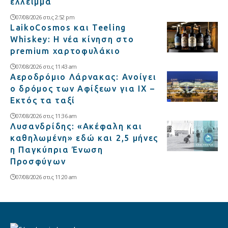
έλλειμμα
07/08/2026 στις 2:52 pm
LaikoCosmos και Teeling
Whiskey: Η νέα κίνηση στο
premium χαρτοφυλάκιο
07/08/2026 στις 11:43 am
Αεροδρόμιο Λάρνακας: Ανοίγει
ο δρόμος των Αφίξεων για ΙΧ –
Εκτός τα ταξί
07/08/2026 στις 11:36 am
Λυσανδρίδης: «Ακέφαλη και
καθηλωμένη» εδώ και 2,5 μήνες
η Παγκύπρια Ένωση
Προσφύγων
07/08/2026 στις 11:20 am