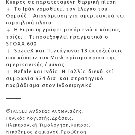
Κύπρος σε παρατεταμένη θερμική πίεση
Το Ιράν νομοθετεί τον έλεγχο του
Ορμούζ – Απαγόρευση για αμερικανικά και
ισραηλινά πλοία
Η Ευρώπη γράφει ρεκόρ ενώ ο κόσμος
τρίζει – Τι προεξοφλεί πραγματικά ο
STOXX 600
SpaceX και Πεντάγωνο: 18 εκτοξεύσεις
που κάνουν τον Musk κρίσιμο κρίκο της
αμερικανικής άμυνας
Rafale και Ινδία: Η Γαλλία διεκδικεί
συμφωνία $34 δισ. και στρατηγικό
προβάδισμα στον Ινδοειρηνικό
TAGGED:
Ανδρέας Αντωνιάδης
Γενικός Λογιστής
Δράσεις
Ηλεκτρονική Τιμολόγηση
Κύπρος
Νικόδημος Δαμιανού
Προώθηση