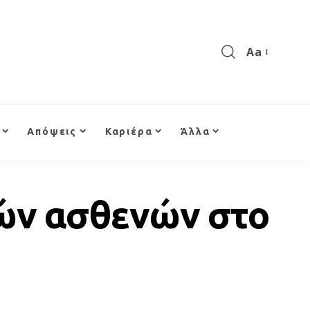
Aa
Απόψεις
Καριέρα
Άλλα
δών ασθενών στο