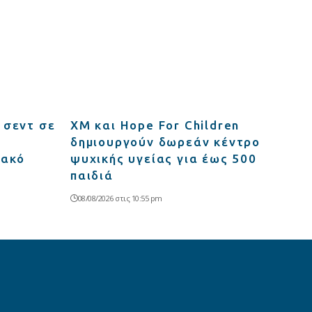
 σεντ σε
XM και Hope For Children
δημιουργούν δωρεάν κέντρο
ιακό
ψυχικής υγείας για έως 500
παιδιά
08/08/2026 στις 10:55 pm