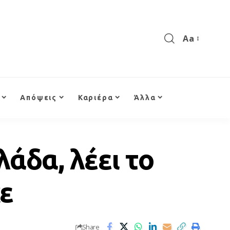
Aa
Απόψεις
Καριέρα
Άλλα
άδα, λέει το
κε
Share