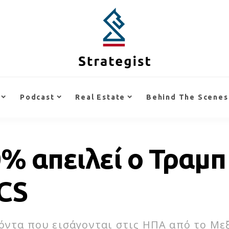
Podcast
Real Estate
Behind The Scenes
 απειλεί ο Τραμπ 
CS
όντα που εισάγονται στις ΗΠΑ από το Μεξ