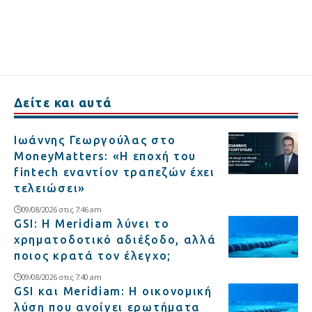
Δείτε και αυτά
Ιωάννης Γεωργούλας στο
MoneyMatters: «Η εποχή του
fintech εναντίον τραπεζών έχει
τελειώσει»
09/08/2026 στις 7:46 am
GSI: Η Meridiam λύνει το
χρηματοδοτικό αδιέξοδο, αλλά
ποιος κρατά τον έλεγχο;
09/08/2026 στις 7:40 am
GSI και Meridiam: Η οικονομική
λύση που ανοίγει ερωτήματα