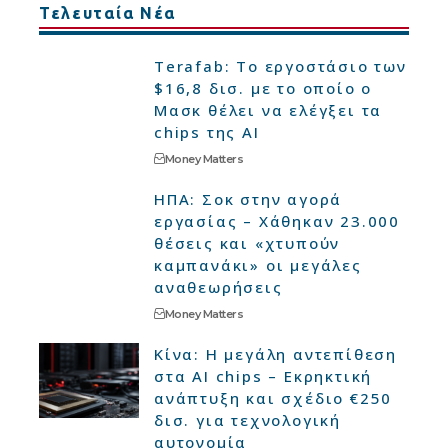
Τελευταία Νέα
Terafab: Το εργοστάσιο των
$16,8 δισ. με το οποίο ο
Μασκ θέλει να ελέγξει τα
chips της AI
Money Matters
ΗΠΑ: Σοκ στην αγορά
εργασίας – Χάθηκαν 23.000
θέσεις και «χτυπούν
καμπανάκι» οι μεγάλες
αναθεωρήσεις
Money Matters
Κίνα: Η μεγάλη αντεπίθεση
στα AI chips – Εκρηκτική
ανάπτυξη και σχέδιο €250
δισ. για τεχνολογική
αυτονομία