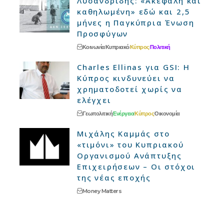
Λυσανδρίδης: «Ακέφαλη και
καθηλωμένη» εδώ και 2,5
μήνες η Παγκύπρια Ένωση
Προσφύγων
Κοινωνία
Κυπριακό
Κύπρος
Πολιτική
Charles Ellinas για GSI: Η
Κύπρος κινδυνεύει να
χρηματοδοτεί χωρίς να
ελέγχει
Γεωπολιτική
Ενέργεια
Κύπρος
Οικονομία
Μιχάλης Καμμάς στο
«τιμόνι» του Κυπριακού
Οργανισμού Ανάπτυξης
Επιχειρήσεων – Οι στόχοι
της νέας εποχής
Money Matters