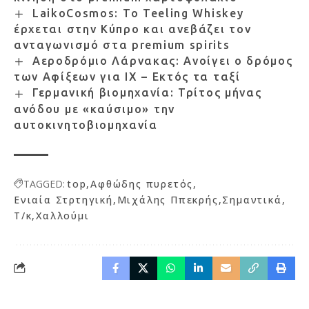
LaikoCosmos: Το Teeling Whiskey
έρχεται στην Κύπρο και ανεβάζει τον
ανταγωνισμό στα premium spirits
Αεροδρόμιο Λάρνακας: Ανοίγει ο δρόμος
των Αφίξεων για ΙΧ – Εκτός τα ταξί
Γερμανική βιομηχανία: Τρίτος μήνας
ανόδου με «καύσιμο» την
αυτοκινητοβιομηχανία
TAGGED:
top
Αφθώδης πυρετός
Ενιαία Στρτηγική
Μιχάλης Ππεκρής
Σημαντικά
Τ/κ
Χαλλούμι