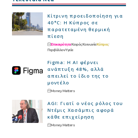
Κίτρινη προειδοποίηση για
40°C: Η Κύπρος σε
παρατεταμένη θερμική
πίεση
Επικαιρότητα
Καιρός
Κοινωνία
Κύπρος
Περιβάλλον
Υγεία
Figma: Η AI φέρνει
ανάπτυξη 48%, αλλά
απειλεί το ίδιο της το
μοντέλο
Money Matters
AGI: Γιατί ο νέος ρόλος του
Ντέμις Χασάμπις αφορά
κάθε επιχείρηση
Money Matters