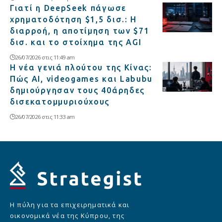
Γιατί η DeepSeek πάγωσε
χρηματοδότηση $1,5 δισ.: Η
διαρροή, η αποτίμηση των $71
δισ. και το στοίχημα της AGI
26/07/2026 στις 11:49 am
Η νέα γενιά πλούτου της Κίνας:
Πώς AI, videogames και Labubu
δημιούργησαν τους 40άρηδες
δισεκατομμυριούχους
26/07/2026 στις 11:33 am
Η πύλη για τα επιχειρηματικά και
οικονομικά νέα της Κύπρου, της