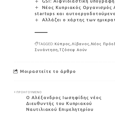
GSI: Αιφνιδιαστική υπογραφή
Νέος Κυπριακός Οργανισμός Α
startups και αυτοεργοδοτούμεν
Αλλάζει ο χάρτης των ημικρα
TAGGED:
Κύπρος
Λίβανος
Νέος Πρόε
Συνάντηση
Τζόσεφ Αούν
Μοιραστείτε το άρθρο
ΠΡΟΗΓΟΥΜΕΝΟ
Ο Αλέξανδρος Ιωσηφίδης νέος
Διευθυντής του Κυπριακού
Ναυτιλιακού Επιμελητηρίου