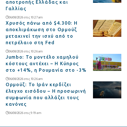
αποτροπής Ελλάδας και
Γαλλίας
06/08/2026 στις 10:27 am
Χρυσός πάνω από $4.300: Η
αποκλιμάκωση στο Ορμούζ
μετακινεί την ισχύ από το
πετρέλαιο στη Fed
06/08/2026 στις 10:26 am
Jumbo: Το μοντέλο χαμηλού
κόστους αντέχει – Η Κύπρος
στο +14%, η Ρουμανία στο -3%
06/08/2026 στις 10:26 am
Ορμούζ: Το Ιράν κερδίζει
έλεγχο εισόδου – Η προσωρινή
συμφωνία που αλλάζει τους
κανόνες
06/08/2026 στις 9:19 am