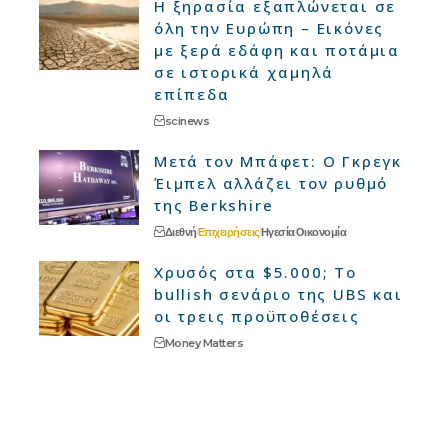
Η ξηρασία εξαπλώνεται σε
όλη την Ευρώπη – Εικόνες
με ξερά εδάφη και ποτάμια
σε ιστορικά χαμηλά
επίπεδα
scinews
Μετά τον Μπάφετ: Ο Γκρεγκ
Έιμπελ αλλάζει τον ρυθμό
της Berkshire
Διεθνή
Επιχειρήσεις
Ηγεσία
Οικονομία
Χρυσός στα $5.000; Το
bullish σενάριο της UBS και
οι τρεις προϋποθέσεις
Money Matters