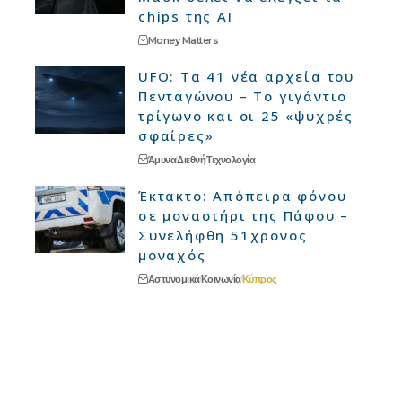
chips της AI
Money Matters
UFO: Τα 41 νέα αρχεία του
Πενταγώνου – Το γιγάντιο
τρίγωνο και οι 25 «ψυχρές
σφαίρες»
Άμυνα
Διεθνή
Τεχνολογία
Έκτακτο: Απόπειρα φόνου
σε μοναστήρι της Πάφου –
Συνελήφθη 51χρονος
μοναχός
Αστυνομικά
Κοινωνία
Κύπρος