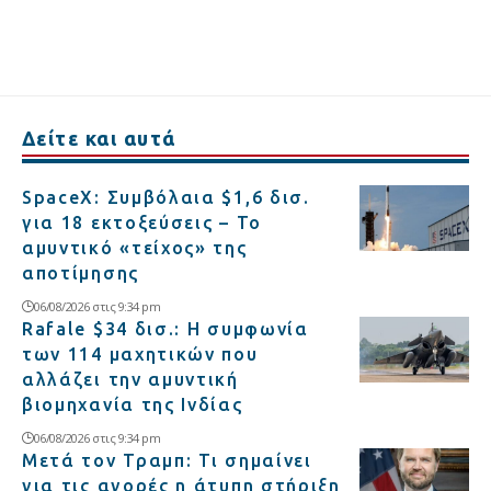
Δείτε και αυτά
SpaceX: Συμβόλαια $1,6 δισ.
για 18 εκτοξεύσεις – Το
αμυντικό «τείχος» της
αποτίμησης
06/08/2026 στις 9:34 pm
Rafale $34 δισ.: Η συμφωνία
των 114 μαχητικών που
αλλάζει την αμυντική
βιομηχανία της Ινδίας
06/08/2026 στις 9:34 pm
Μετά τον Τραμπ: Τι σημαίνει
για τις αγορές η άτυπη στήριξη