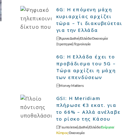
6G: Η επόμενη μάχη
κυριαρχίας αρχίζει
τώρα – Τι διακυβεύεται
για την Ελλάδα
Άμυνα
Διεθνή
Ελλάδα
Οικονομία
Στρατηγική
Τεχνολογία
6G: Η Ελλάδα έχει το
προβάδισμα του 5G –
Τώρα αρχίζει η μάχη
των επενδύσεων
Money Matters
GSI: Η Meridiam
πλήρωσε €3 εκατ. για
το 66% – Αλλά ανέλαβε
το ρίσκο της Κάσου
Γεωπολιτική
Διεθνή
Ελλάδα
Ενέργεια
Κύπρος
Οικονομία