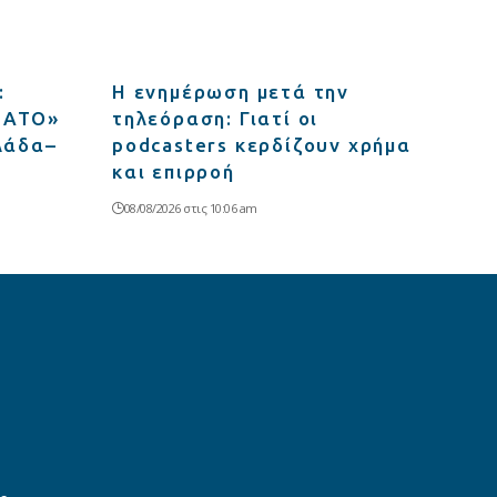
:
Η ενημέρωση μετά την
 ΝΑΤΟ»
τηλεόραση: Γιατί οι
λλάδα–
podcasters κερδίζουν χρήμα
και επιρροή
08/08/2026 στις 10:06 am