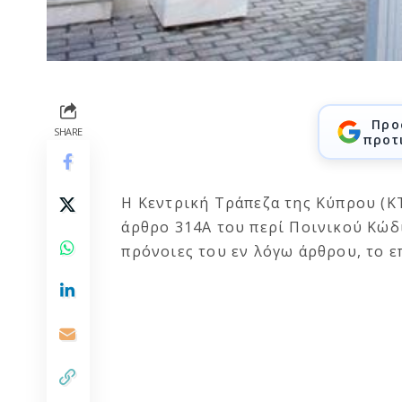
Προ
SHARE
προτ
Η Κεντρική Τράπεζα της Κύπρου (ΚΤ
άρθρο 314Α του περί Ποινικού Κώδι
πρόνοιες του εν λόγω άρθρου, το ε