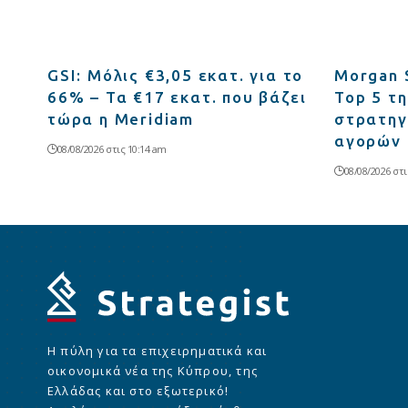
GSI: Μόλις €3,05 εκατ. για το
Morgan 
66% – Τα €17 εκατ. που βάζει
Top 5 τ
τώρα η Meridiam
στρατηγ
αγορών
08/08/2026 στις 10:14 am
08/08/2026 στι
Η πύλη για τα επιχειρηματικά και
οικονομικά νέα της Κύπρου, της
Ελλάδας και στο εξωτερικό!