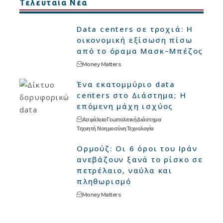
Τελευταία Νέα
Data centers σε τροχιά: Η
οικονομική εξίσωση πίσω
από το όραμα Μασκ–Μπέζος
Money Matters
Ένα εκατομμύριο data
centers στο Διάστημα; Η
επόμενη μάχη ισχύος
Ασφάλεια
Γεωπολιτική
Διάστημα
Τεχνητή Νοημοσύνη
Τεχνολογία
Ορμούζ: Οι 6 όροι του Ιράν
ανεβάζουν ξανά το ρίσκο σε
πετρέλαιο, ναύλα και
πληθωρισμό
Money Matters