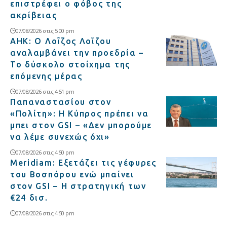
επιστρέφει ο φόβος της
ακρίβειας
07/08/2026 στις 5:00 pm
ΑΗΚ: Ο Λοΐζος Λοΐζου
αναλαμβάνει την προεδρία –
Το δύσκολο στοίχημα της
επόμενης μέρας
07/08/2026 στις 4:51 pm
Παπαναστασίου στον
«Πολίτη»: Η Κύπρος πρέπει να
μπει στον GSI – «Δεν μπορούμε
να λέμε συνεχώς όχι»
07/08/2026 στις 4:50 pm
Meridiam: Εξετάζει τις γέφυρες
του Βοσπόρου ενώ μπαίνει
στον GSI – Η στρατηγική των
€24 δισ.
07/08/2026 στις 4:50 pm