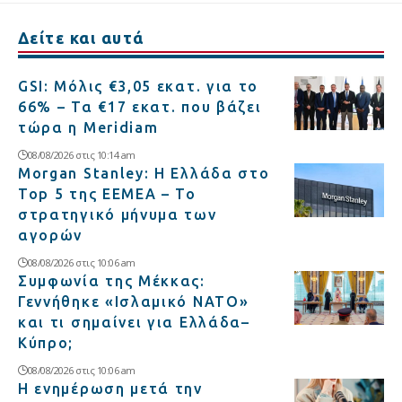
Δείτε και αυτά
GSI: Μόλις €3,05 εκατ. για το
66% – Τα €17 εκατ. που βάζει
τώρα η Meridiam
08/08/2026 στις 10:14 am
Morgan Stanley: Η Ελλάδα στο
Top 5 της EEMEA – Το
στρατηγικό μήνυμα των
αγορών
08/08/2026 στις 10:06 am
Συμφωνία της Μέκκας:
Γεννήθηκε «Ισλαμικό ΝΑΤΟ»
και τι σημαίνει για Ελλάδα–
Κύπρο;
08/08/2026 στις 10:06 am
Η ενημέρωση μετά την