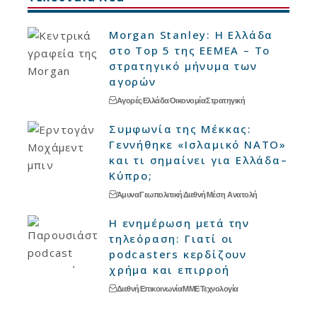
Morgan Stanley: Η Ελλάδα
στο Top 5 της EEMEA – Το
στρατηγικό μήνυμα των
αγορών
Αγορές
Ελλάδα
Οικονομία
Στρατηγική
Συμφωνία της Μέκκας:
Γεννήθηκε «Ισλαμικό ΝΑΤΟ»
και τι σημαίνει για Ελλάδα–
Κύπρο;
Άμυνα
Γεωπολιτική
Διεθνή
Μέση Ανατολή
Η ενημέρωση μετά την
τηλεόραση: Γιατί οι
podcasters κερδίζουν
χρήμα και επιρροή
Διεθνή
Επικοινωνία
ΜΜΕ
Τεχνολογία