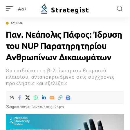
Aa
ΚΥΠΡΟΣ
Παν. Νεάπολις Πάφος: Ίδρυση
του NUP Παρατηρητηρίου
Ανθρωπίνων Δικαιωμάτων
Θα επιδιώκει τη βελτίωση του θεσμικού
πλαισίου, ανταποκρινόμενο στις σύγχρονες
προκλήσεις και εξελίξεις
Δημοσιεύθηκε 19/02/2025 στις 4:25 pm