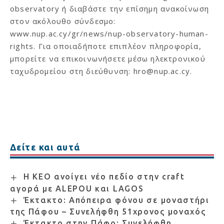
observatory
ή διαβάστε την επίσημη ανακοίνωση
στον ακόλουθο σύνδεσμο:
www.nup.ac.cy/gr/news/nup-observatory-human-
rights
. Για οποιαδήποτε επιπλέον πληροφορία,
μπορείτε να επικοινωνήσετε μέσω ηλεκτρονικού
ταχυδρομείου στη διεύθυνση:
hro@nup.ac.cy
.
Δείτε και αυτά
Η ΚΕΟ ανοίγει νέο πεδίο στην craft
αγορά με ALEPOU και LAGOS
Έκτακτο: Απόπειρα φόνου σε μοναστήρι
της Πάφου – Συνελήφθη 51χρονος μοναχός
Έκτακτο στην Πάφο: Συνελήφθη