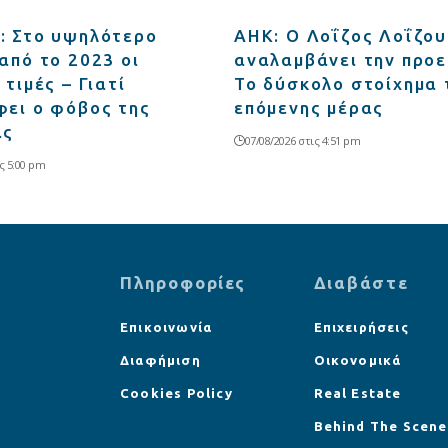
: Στο υψηλότερο
ΑΗΚ: Ο Λοΐζος Λοΐζου
από το 2023 οι
αναλαμβάνει την προε
 τιμές – Γιατί
Το δύσκολο στοίχημα 
φει ο φόβος της
επόμενης μέρας
ας
07/08/2026 στις 4:51 pm
ς 5:00 pm
Πληροφορίες
Διαβάστε
Επικοινωνία
Επιχειρήσεις
Διαφήμιση
Οικονομικά
Cookies Policy
Real Estate
Behind The Scene