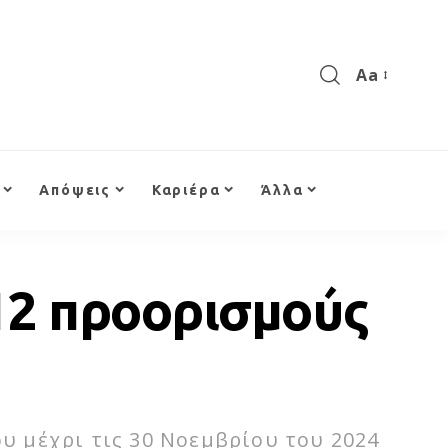
Aa
Απόψεις
Καριέρα
Άλλα
12 προορισμούς
 μέχρι τις 30 Νοεμβρίου του 2024