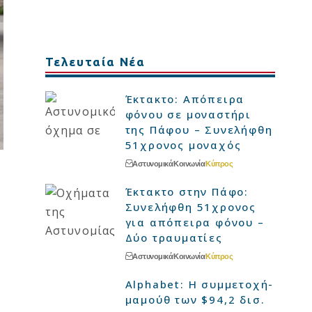
Τελευταία Νέα
Έκτακτο: Απόπειρα
φόνου σε μοναστήρι
της Πάφου – Συνελήφθη
51χρονος μοναχός
Αστυνομικά
Κοινωνία
Κύπρος
Έκτακτο στην Πάφο:
Συνελήφθη 51χρονος
για απόπειρα φόνου –
Δύο τραυματίες
Αστυνομικά
Κοινωνία
Κύπρος
Alphabet: Η συμμετοχή-
μαμούθ των $94,2 δισ.