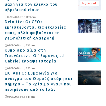
μάχη για τον έλεγχο του
υβριδικού cloud
05/08/2026 στις 11:26 am
Deloitte: Οι CEOs
εμπιστεύονται τις εταιρείες
τους, αλλά φοβούνται τη
γεωπολιτική ανατροπή
04/08/2026 στις 6:30 pm
Κυπριακό αίμα στη
Γιουνάιτεντ: Ο 15χρονος JJ
Gabriel έγραψε ιστορία
04/08/2026 στις 5:56 pm
ΕΚΤΑΚΤΟ: Συμφωνία για
άνοιγμα του Ορμούζ ακόμη και
σήμερα – Το κρίσιμο «ναι» που
περιμένουν από το Ιράν
04/08/2026 στις 4:47 pm