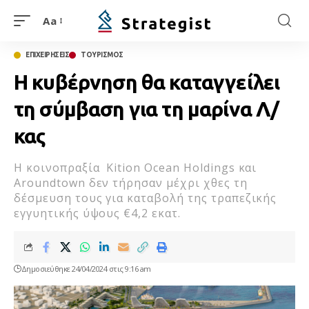
Aa
ΕΠΙΧΕΙΡΗΣΕΙΣ
ΤΟΥΡΙΣΜΟΣ
Η κυβέρνηση θα καταγγείλει
τη σύμβαση για τη μαρίνα Λ/
κας
H κοινοπραξία Kition Ocean Holdings και
Aroundtown δεν τήρησαν μέχρι χθες τη
δέσμευση τους για καταβολή της τραπεζικής
εγγυητικής ύψους €4,2 εκατ.
Δημοσιεύθηκε 24/04/2024 στις 9:16 am